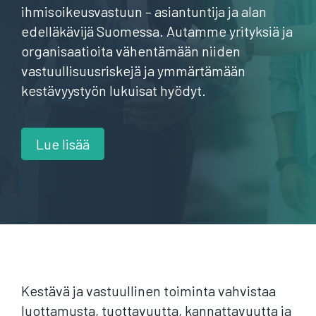
ihmisoikeusvastuun – asiantuntija ja alan
edelläkävijä Suomessa. Au
tamme yrityksiä ja
organisaatioita vähentämään niiden
vastuullisuusriskejä ja ymmärtämään
kestävyystyön lukuisat hyödyt.
Lue lisää
Kestävä ja vastuullinen toiminta vahvistaa
luottamusta, tuottavuutta, kannattavuutta ja