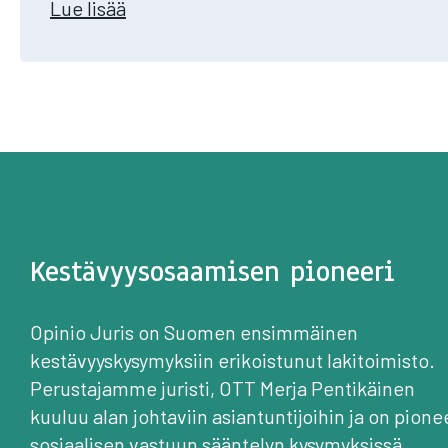
Lue lisää​
Kestävyysosaamisen pioneeri
Opinio Juris on Suomen ensimmäinen
kestävyyskysymyksiin erikoistunut lakitoimisto.
Perustajamme juristi, OTT Merja Pentikäinen
kuuluu alan johtaviin asiantuntijoihin ja on pione
sosiaalisen vastuun sääntelyn kysymyksissä